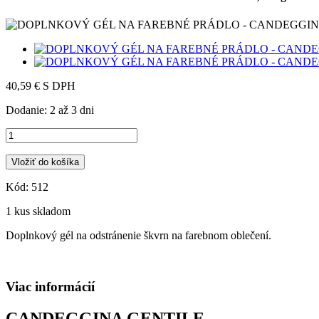
40,59 €
S DPH
Dodanie: 2 až 3 dni
Vložiť do košíka
Kód:
512
1
kus skladom
Doplnkový gél na odstránenie škvrn na farebnom oblečení.
Viac informácií
CANDEGGINA GENTILE