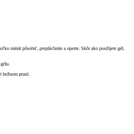
ľko minút pôsobiť, prepláchnite a operte. Skôr ako použijete gél,
 gélu.
ri bežnom praní.