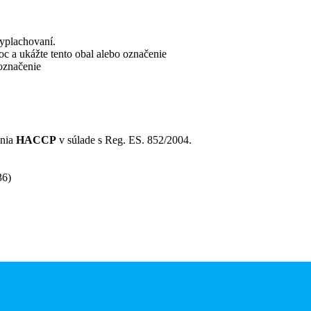
vyplachovaní.
c a ukážte tento obal alebo označenie
 označenie
nia
HACCP
v súlade s Reg. ES. 852/2004.
36)