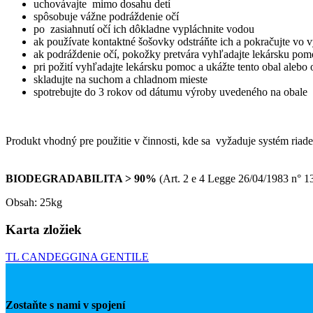
uchovávajte mimo dosahu detí
spôsobuje vážne podráždenie očí
po zasiahnutí očí ich dôkladne vypláchnite vodou
ak používate kontaktné šošovky odstráňte ich a pokračujte vo 
ak podráždenie očí, pokožky pretvára vyhľadajte lekársku pomo
pri požití vyhľadajte lekársku pomoc a ukážte tento obal alebo
skladujte na suchom a chladnom mieste
spotrebujte do 3 rokov od dátumu výroby uvedeného na obale
Produkt vhodný pre použitie v činnosti, kde sa vyžaduje systém riade
BIODEGRADABILITA > 90%
(Art. 2 e 4 Legge 26/04/1983 n° 1
Obsah: 25kg
Karta zložiek
TL CANDEGGINA GENTILE
Zostaňte s nami v spojení