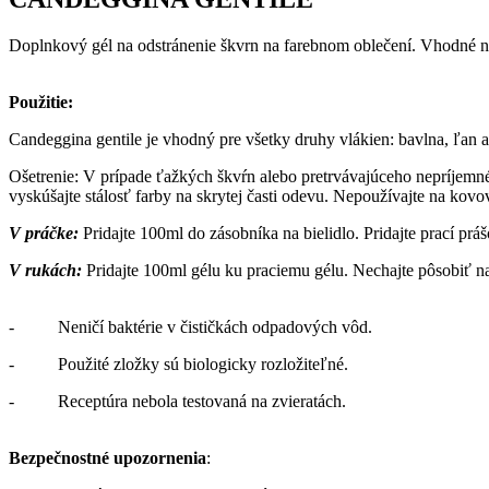
Doplnkový gél na odstránenie škvrn na farebnom oblečení.
Vhodné na
Použitie:
Candeggina gentile je vhodný pre všetky druhy vlákien: bavlna, ľan a
Ošetrenie: V prípade ťažkých škvŕn alebo pretrvávajúceho nepríjemné
vyskúšajte stálosť farby na skrytej časti odevu. Nepoužívajte na kovov
V práčke:
Pridajte 100ml do zásobníka na bielidlo. Pridajte prací práš
V rukách:
Pridajte 100ml gélu ku praciemu gélu. Nechajte pôsobiť na
-
Neničí baktérie v čističkách odpadových vôd.
-
Použité zložky sú biologicky rozložiteľné.
-
Receptúra nebola testovaná na zvieratách.
Bezpečnostné upozornenia
: