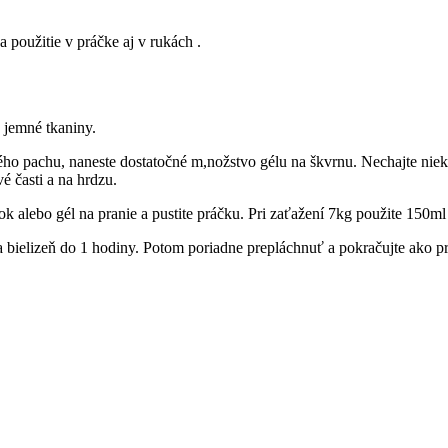
 použitie v práčke aj v rukách .
 jemné tkaniny.
ho pachu, naneste dostatočné m,nožstvo gélu na škvrnu. Nechajte nieko
é časti a na hrdzu.
ok alebo gél na pranie a pustite práčku. Pri zaťažení 7kg použite 150ml
 bielizeň do 1 hodiny. Potom poriadne prepláchnuť a pokračujte ako p