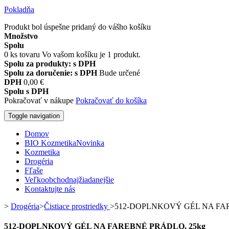
Pokladňa
Produkt bol úspešne pridaný do vášho košíku
Množstvo
Spolu
0
ks tovaru
Vo vašom košíku je 1 produkt.
Spolu za produkty: s DPH
Spolu za doručenie: s DPH
Bude určené
DPH
0,00 €
Spolu s DPH
Pokračovať v nákupe
Pokračovať do košíka
Toggle navigation
Domov
BIO Kozmetika
Novinka
Kozmetika
Drogéria
Fľaše
Veľkoobchod
najžiadanejšie
Kontaktujte nás
>
Drogéria
>
Čistiace prostriedky
>
512-DOPLNKOVÝ GÉL NA FAR
512-DOPLNKOVÝ GÉL NA FAREBNÉ PRÁDLO, 25kg