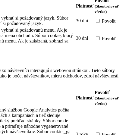
Povoliť
Platnosť
(Skontrolovať
všetko)
 vybrať si požadovaný jazyk.
Súbor
30 dní
Povoliť
ť si požadovaný jazyk.
 vybrať si požadovanú menu. Ak je
ená mena obchodu.
Súbor cookie, ktorý
30 dní
Povoliť
ú menu. Ak je zakázaná, zobrazí sa
ako návštevníci interagujú s webovou stránkou. Tieto súbory
ko je počet návštevníkov, miera odchodov, zdroj návštevnosti
Povoliť
Platnosť
(Skontrolovať
všetko)
aný službou Google Analytics počíta
iách a kampaniach a tiež sleduje
tický prehľad stránky. Súbor cookie
 a priraďuje náhodne vygenerované
čných návštevníkov.
Súbor cookie _ga
2 roky
Povoliť