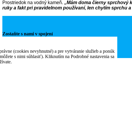
Prostriedok na vodný kameň.
„Mám doma čierny sprchový kút
ruky a fakt pri pravidelnom používaní, len chytím sprchu a
Zostaňte s nami v spojení
Facebook
rávne (cookies nevyhnutné) a pre vytváranie služieb a ponúk
môžete s nimi súhlasiť). Kliknutím na Podrobné nastavenia sa
žívate.
Informácie
Obchodné podmienky
O nás
Veľkoobchod
Ochrana osobných údajov a Cookies
Kontakty
Môj účet