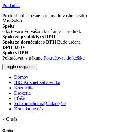
Pokladňa
Produkt bol úspešne pridaný do vášho košíku
Množstvo
Spolu
0
ks tovaru
Vo vašom košíku je 1 produkt.
Spolu za produkty: s DPH
Spolu za doručenie: s DPH
Bude určené
DPH
0,00 €
Spolu s DPH
Pokračovať v nákupe
Pokračovať do košíka
Toggle navigation
Domov
BIO Kozmetika
Novinka
Kozmetika
Drogéria
Fľaše
Veľkoobchod
najžiadanejšie
Kontaktujte nás
>
O nás
O nás