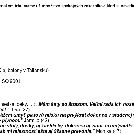
venskom trhu máme už množstvo spokojných zákazníkov, ktorí si nevedia
 aj balený v Taliansku)
i ISO 9001
yntetika, deky, …)
„Mám šaty so štrasom. Veľmi rada ich nosím
liť.“
Eva (27)
žem umyť platovú misku na prvýkrát dokonca v studenej vo
bo plynom.“
Jarmila (42)
 stoly, dosky, aj kachličky, dokonca aj vaňu, či umývadlo
tak mi miestnosť ešte aj úžasné prevonia.“
Monika (47)