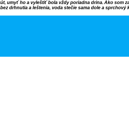
, umyť ho a vyleštiť bola vždy poriadna drina. Ako som za
 bez drhnutia a leštenia, voda stečie sama dole a sprchový 