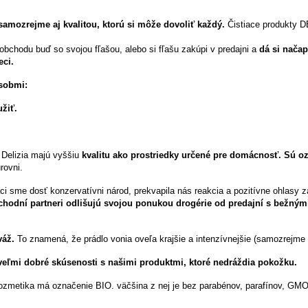
samozrejme aj kvalitou, ktorú si môže dovoliť každý.
Čistiace produkty D
obchodu buď so svojou fľašou, alebo si fľašu zakúpi v predajni a
dá si nača
eci.
ôsobmi:
žiť.
 Delizia majú vyššiu
kvalitu ako prostriedky určené pre domácnosť. Sú 
rovni.
váci sme dosť konzervatívni národ, prekvapila nás reakcia a pozitívne ohlasy
chodní partneri odlišujú svojou ponukou drogérie od predajní s bežným
váž.
To znamená, že prádlo vonia oveľa krajšie a intenzívnejšie (samozrejme
eľmi dobré skúsenosti s našimi produktmi, ktoré nedráždia pokožku.
Kozmetika má označenie BIO. väčšina z nej je bez parabénov, parafínov, GMO