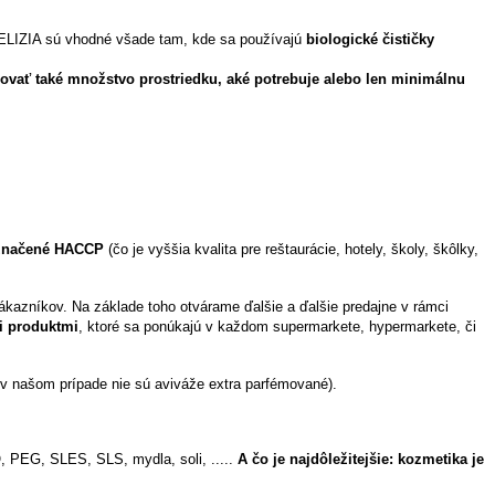
ELIZIA sú vhodné všade tam, kde sa používajú
biologické čističky
povať také množstvo prostriedku, aké potrebuje alebo len minimálnu
označené HACCP
(čo je vyššia kvalita pre reštaurácie, hotely, školy, škôlky,
 zákazníkov. Na základe toho otvárame ďalšie a ďalšie predajne v rámci
i produktmi
, ktoré sa ponúkajú v každom supermarkete, hypermarkete, či
 v našom prípade nie sú aviváže extra parfémované).
, PEG, SLES, SLS, mydla, soli, .....
A čo je najdôležitejšie: kozmetika je