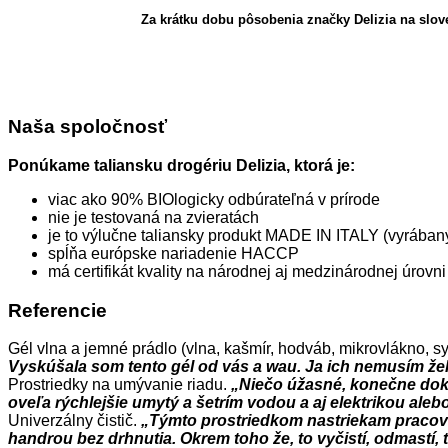
Za krátku dobu pôsobenia značky Delizia na slo
Naša spoločnosť
Ponúkame taliansku drogériu Delizia, ktorá je:
viac ako 90% BIOlogicky odbúrateľná v prírode
nie je testovaná na zvieratách
je to výlučne taliansky produkt MADE IN ITALY (vyrábaný
spĺňa európske nariadenie HACCP
má certifikát kvality na národnej aj medzinárodnej úrovn
Referencie
Gél vlna a jemné prádlo (vlna, kašmír, hodváb, mikrovlákno, s
Vyskúšala som tento gél od vás a wau. Ja ich nemusím žeh
Prostriedky na umývanie riadu.
„Niečo úžasné, konečne doká
oveľa rýchlejšie umytý a šetrím vodou a aj elektrikou ale
Univerzálny čistič.
„Týmto prostriedkom nastriekam pracovné
handrou bez drhnutia. Okrem toho že, to vyčistí, odmastí, 