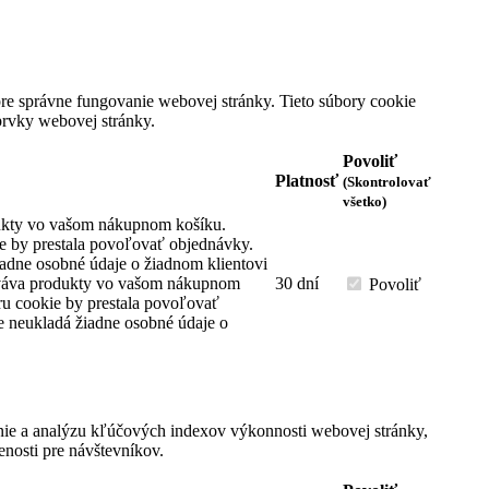
Objednávky
Vrátený tovar
Dobropisy
Adresy a fakturačné údaje
e správne fungovanie webovej stránky. Tieto súbory cookie
Osobné údaje
prvky webovej stránky.
Zľavové kupóny
Reklamácie, vrátenie tovaru, výmeny ...
Povoliť
Platnosť
(Skontrolovať
Adresa spoločnosti
všetko)
ukty vo vašom nákupnom košíku.
ie by prestala povoľovať objednávky.
Tel.: 00421 907 834 237
iadne osobné údaje o žiadnom klientovi
info@deliziasr.sk
váva produkty vo vašom nákupnom
30 dní
Ryvex s.r.o.
,
Povoliť
ru cookie by prestala povoľovať
Nám.kpt.Nálepku 371/8 952 01 Vráble
e neukladá žiadne osobné údaje o
IČO: 52638839
DIČ: 2121091423
IČ DPH: SK2121091423
ie a analýzu kľúčových indexov výkonnosti webovej stránky,
Copyright © 2023 - All rights reserved.
enosti pre návštevníkov.
Spracovať informácie o cookies