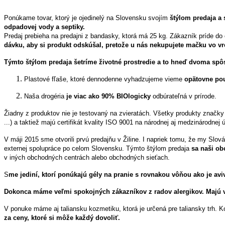
Ponúkame tovar, ktorý je ojedinelý na Slovensku svojím
štýlom predaja a 
odpadovej vody a septiky.
Predaj prebieha na predajni z bandasky, ktorá má 25 kg. Zákazník príde do 
dávku, aby si produkt odskúšal, pretože u nás nekupujete mačku vo vr
Týmto štýlom predaja šetríme životné prostredie a to hneď dvoma sp
Plastové fľaše, ktoré dennodenne vyhadzujeme vieme
opätovne pou
Naša drogéria
je viac ako 90% BIOlogicky
odbúrateľná v prírode.
Žiadny z produktov nie je testovaný na zvieratách. Všetky produkty značky
...) a taktiež majú certifikát kvality ISO 9001 na národnej aj medzinárodnej ú
V máji 2015 sme otvorili prvú predajňu v Žiline. I napriek tomu, že my Slo
externej spolupráce po celom Slovensku. Týmto štýlom predaja
sa naši ob
v iných obchodných centrách alebo obchodných sieťach.
S
me jediní, ktorí ponúkajú gély na pranie s rovnakou vôňou ako je avi
Dokonca máme veľmi spokojných zákazníkov z radov alergikov. Majú v
V ponuke máme aj taliansku kozmetiku, ktorá je určená pre taliansky trh. 
za ceny, ktoré si môže každý dovoliť.