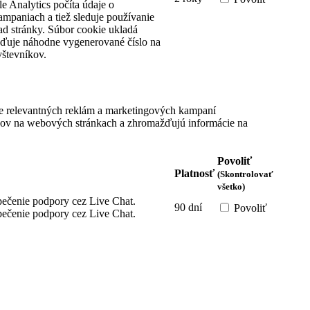
e Analytics počíta údaje o
ampaniach a tiež sleduje používanie
ad stránky. Súbor cookie ukladá
aďuje náhodne vygenerované číslo na
števníkov.
e relevantných reklám a marketingových kampaní
íkov na webových stránkach a zhromažďujú informácie na
Povoliť
Platnosť
(Skontrolovať
všetko)
pečenie podpory cez Live Chat.
90 dní
Povoliť
pečenie podpory cez Live Chat.